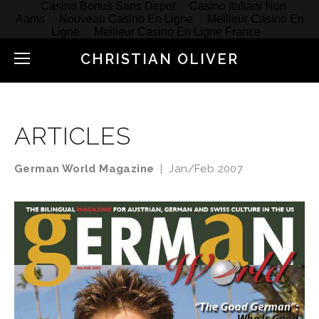
Casino Bonus Sans Depot
Casino Italiani Non
Aams
Nouveau Casino En Ligne
Meilleur Casino En
Ligne
Meilleur Casino En Ligne France
CHRISTIAN OLIVER
ARTICLES
German World Magazine
  |  Jan/Feb 2007 