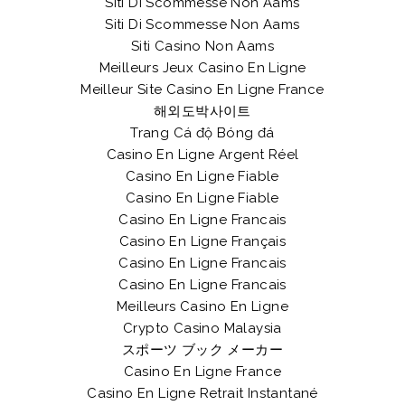
Siti Di Scommesse Non Aams
Siti Di Scommesse Non Aams
Siti Casino Non Aams
Meilleurs Jeux Casino En Ligne
Meilleur Site Casino En Ligne France
해외도박사이트
Trang Cá độ Bóng đá
Casino En Ligne Argent Réel
Casino En Ligne Fiable
Casino En Ligne Fiable
Casino En Ligne Francais
Casino En Ligne Français
Casino En Ligne Francais
Casino En Ligne Francais
Meilleurs Casino En Ligne
Crypto Casino Malaysia
スポーツ ブック メーカー
Casino En Ligne France
Casino En Ligne Retrait Instantané