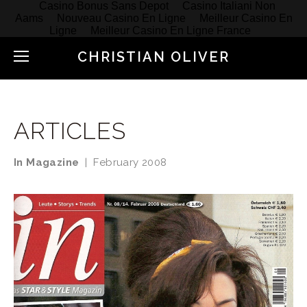
Casino Bonus Sans Depot
Casino Italiani Non
Aams
Nouveau Casino En Ligne
Meilleur Casino En
Ligne
Meilleur Casino En Ligne France
CHRISTIAN OLIVER
ARTICLES
In Magazine
  |  February 2008