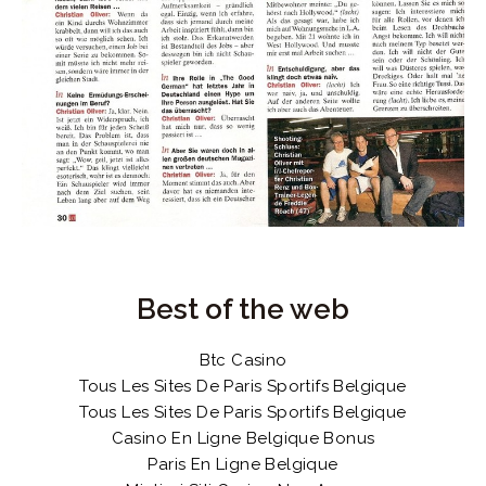
Best of the web
Btc Casino
Tous Les Sites De Paris Sportifs Belgique
Tous Les Sites De Paris Sportifs Belgique
Casino En Ligne Belgique Bonus
Paris En Ligne Belgique