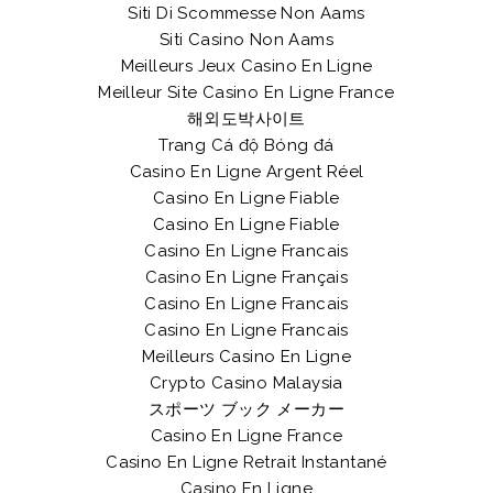
Siti Di Scommesse Non Aams
Siti Casino Non Aams
Meilleurs Jeux Casino En Ligne
Meilleur Site Casino En Ligne France
해외도박사이트
Trang Cá độ Bóng đá
Casino En Ligne Argent Réel
Casino En Ligne Fiable
Casino En Ligne Fiable
Casino En Ligne Francais
Casino En Ligne Français
Casino En Ligne Francais
Casino En Ligne Francais
Meilleurs Casino En Ligne
Crypto Casino Malaysia
スポーツ ブック メーカー
Casino En Ligne France
Casino En Ligne Retrait Instantané
Casino En Ligne