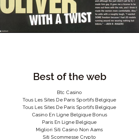
Best of the web
Btc Casino
Tous Les Sites De Paris Sportifs Belgique
Tous Les Sites De Paris Sportifs Belgique
Casino En Ligne Belgique Bonus
Paris En Ligne Belgique
Migliori Siti Casino Non Aams
Siti Scommesse Crypto