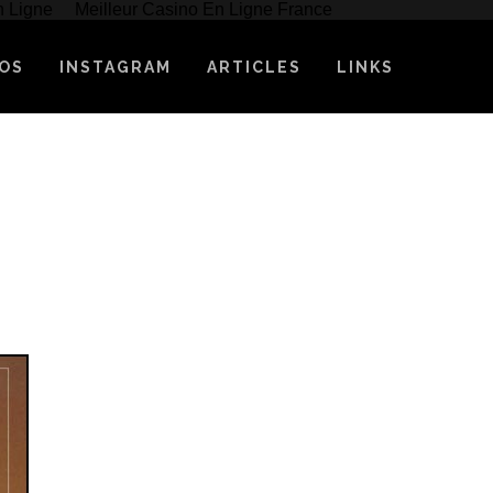
n Ligne
Meilleur Casino En Ligne France
OS
INSTAGRAM
ARTICLES
LINKS